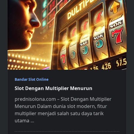
Bandar Slot Online
Slot Dengan Multiplier Menurun
prednisolona.com – Slot Dengan Multiplier
Menurun Dalam dunia slot modern, fitur
multiplier menjadi salah satu daya tarik
utama
...