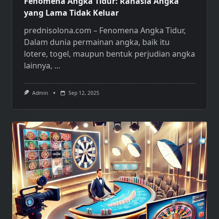
Fenomena Angka Tidur: Rahasia Angka
yang Lama Tidak Keluar
prednisolona.com – Fenomena Angka Tidur,
Dalam dunia permainan angka, baik itu
lotere, togel, maupun bentuk perjudian angka
lainnya,
...
Admin
Sep 12, 2025