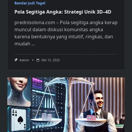
Bandar Judi Togel
Pola Segitiga Angka: Strategi Unik 3D–4D
prednisolona.com – Pola segitiga angka kerap
muncul dalam diskusi komunitas angka
karena bentuknya yang intuitif, ringkas, dan
mudah
...
Admin
Okt 15, 2025