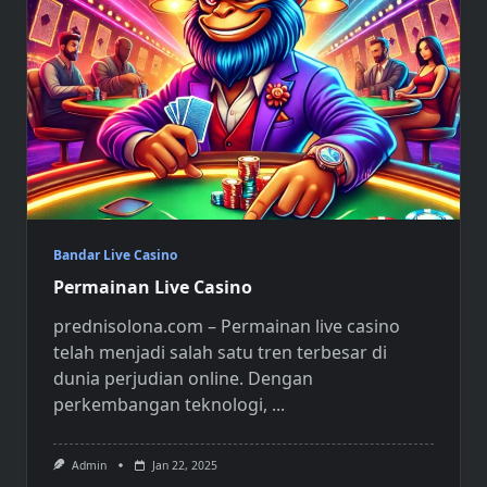
Bandar Live Casino
Permainan Live Casino
prednisolona.com – Permainan live casino
telah menjadi salah satu tren terbesar di
dunia perjudian online. Dengan
perkembangan teknologi,
...
Admin
Jan 22, 2025