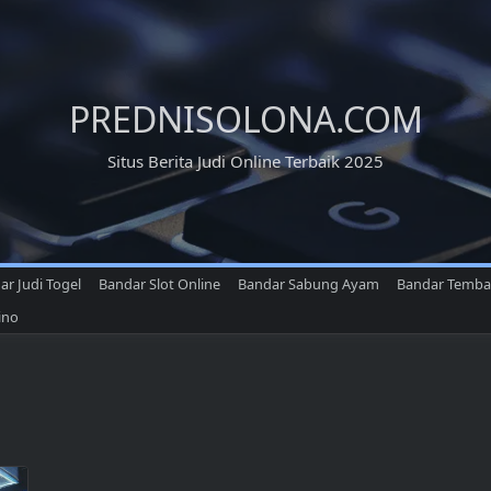
PREDNISOLONA.COM
Situs Berita Judi Online Terbaik 2025
ar Judi Togel
Bandar Slot Online
Bandar Sabung Ayam
Bandar Temba
ino