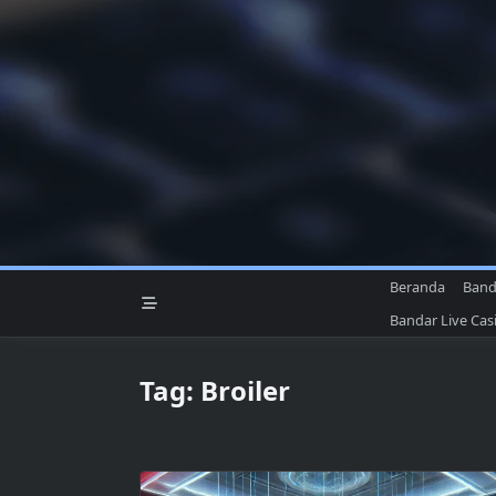
Skip
to
content
Beranda
Band
Bandar Live Cas
Tag:
Broiler