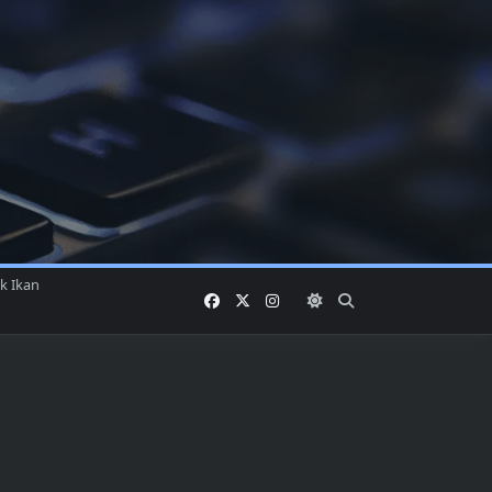
k Ikan