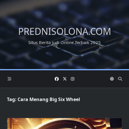
Skip
to
content
PREDNISOLONA.COM
Situs Berita Judi Online Terbaik 2025
Tag:
Cara Menang Big Six Wheel