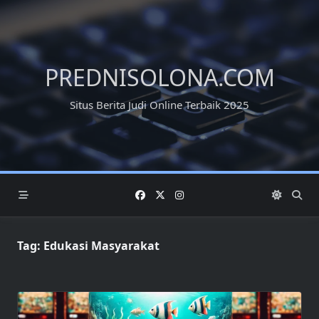
Skip
to
content
PREDNISOLONA.COM
Situs Berita Judi Online Terbaik 2025
Tag:
Edukasi Masyarakat