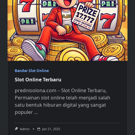
Bandar Slot Online
Slot Online Terbaru
prednisolona.com – Slot Online Terbaru,
Permainan slot online telah menjadi salah
satu bentuk hiburan digital yang sangat
populer
...
Admin
Jan 21, 2025