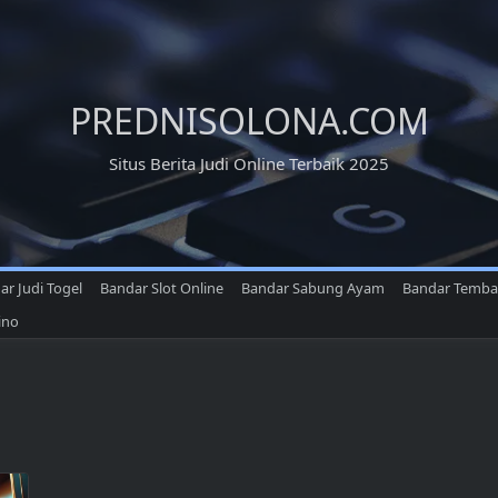
PREDNISOLONA.COM
Situs Berita Judi Online Terbaik 2025
ar Judi Togel
Bandar Slot Online
Bandar Sabung Ayam
Bandar Temba
ino