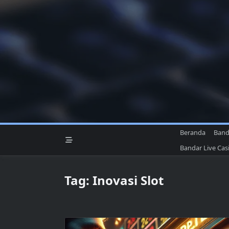
Skip
to
content
Beranda
Band
Bandar Live Cas
Tag:
Inovasi Slot