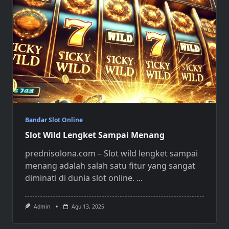
Bandar Slot Online
Slot Wild Lengket Sampai Menang
prednisolona.com – Slot wild lengket sampai
menang adalah salah satu fitur yang sangat
diminati di dunia slot online.
...
Admin
Agu 13, 2025