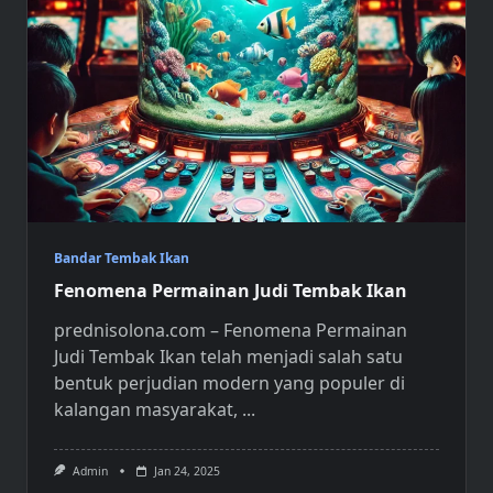
Bandar Tembak Ikan
Fenomena Permainan Judi Tembak Ikan
prednisolona.com – Fenomena Permainan
Judi Tembak Ikan telah menjadi salah satu
bentuk perjudian modern yang populer di
kalangan masyarakat,
...
Admin
Jan 24, 2025