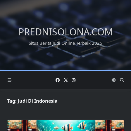
Skip
to
content
PREDNISOLONA.COM
Situs Berita Judi Online Terbaik 2025
Tag:
Judi Di Indonesia