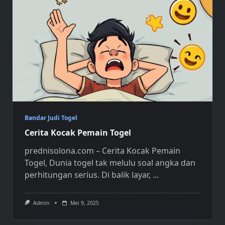
Bandar Judi Togel
Cerita Kocak Pemain Togel
prednisolona.com – Cerita Kocak Pemain
Togel, Dunia togel tak melulu soal angka dan
perhitungan serius. Di balik layar,
...
Admin
Mei 9, 2025