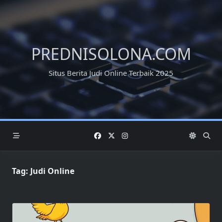
Skip
to
content
PREDNISOLONA.COM
Situs Berita Judi Online Terbaik 2025
Tag:
Judi Online