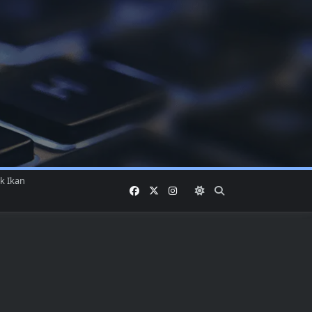
k Ikan