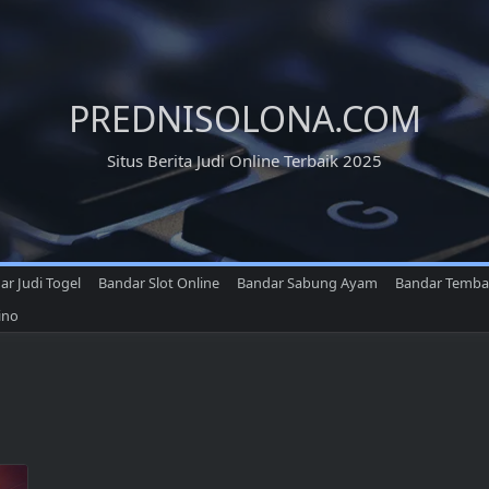
PREDNISOLONA.COM
Situs Berita Judi Online Terbaik 2025
ar Judi Togel
Bandar Slot Online
Bandar Sabung Ayam
Bandar Temba
ino