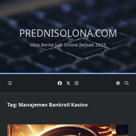
Skip
to
content
PREDNISOLONA.COM
Situs Berita Judi Online Terbaik 2025
Tag:
Manajemen Bankroll Kasino