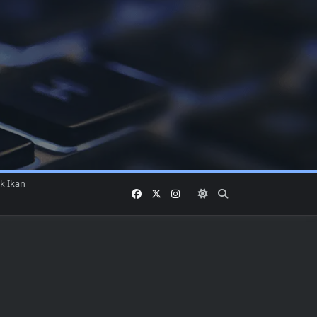
k Ikan