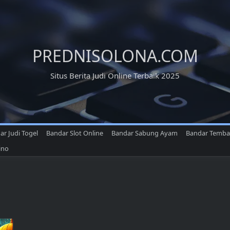
PREDNISOLONA.COM
Situs Berita Judi Online Terbaik 2025
ar Judi Togel
Bandar Slot Online
Bandar Sabung Ayam
Bandar Temba
ino