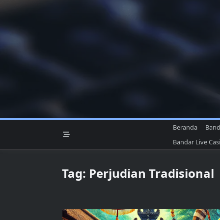
Skip
to
content
Beranda
Band
Bandar Live Cas
Tag:
Perjudian Tradisional