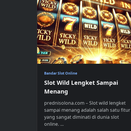
Bandar Slot Online
Slot Wild Lengket Sampai
Menang
prednisolona.com – Slot wild lengket
sampai menang adalah salah satu fitur
yang sangat diminati di dunia slot
online.
...