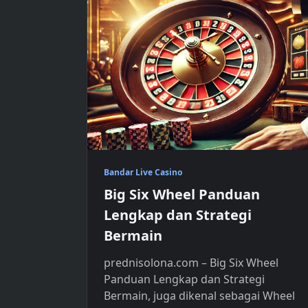
Bandar Live Casino
Big Six Wheel Panduan
Lengkap dan Strategi
Bermain
prednisolona.com – Big Six Wheel
Panduan Lengkap dan Strategi
Bermain, juga dikenal sebagai Wheel