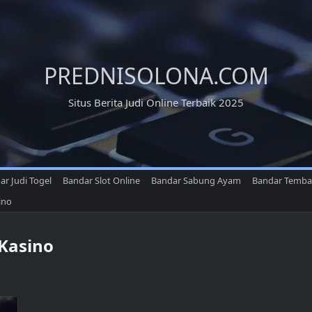
PREDNISOLONA.COM
Situs Berita Judi Online Terbaik 2025
ar Judi Togel
Bandar Slot Online
Bandar Sabung Ayam
Bandar Temba
ino
Kasino