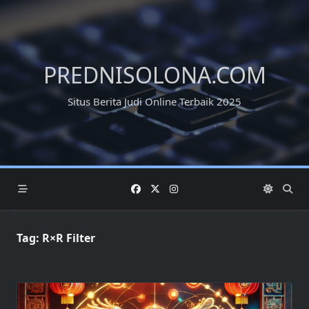
Skip
to
content
PREDNISOLONA.COM
Situs Berita Judi Online Terbaik 2025
Tag:
R×r Filter