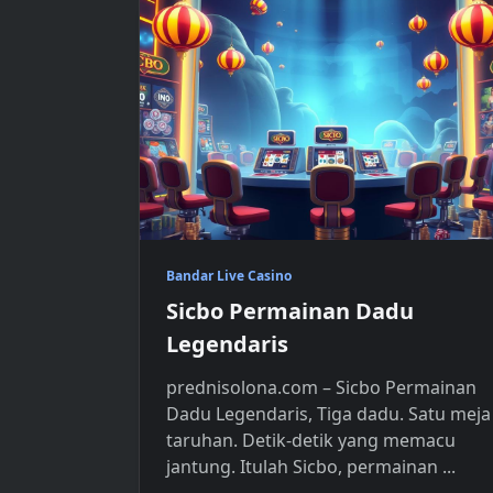
Bandar Live Casino
Sicbo Permainan Dadu
Legendaris
prednisolona.com – Sicbo Permainan
Dadu Legendaris, Tiga dadu. Satu meja
taruhan. Detik-detik yang memacu
jantung. Itulah Sicbo, permainan
...