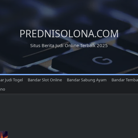
PREDNISOLONA.COM
Situs Berita Judi Online Terbaik 2025
ar Judi Togel
Bandar Slot Online
Bandar Sabung Ayam
Bandar Temba
ino