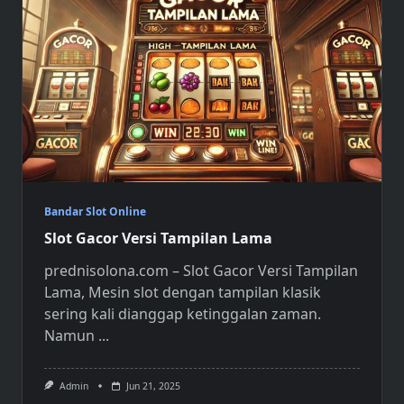
Bandar Slot Online
Slot Gacor Versi Tampilan Lama
prednisolona.com – Slot Gacor Versi Tampilan
Lama, Mesin slot dengan tampilan klasik
sering kali dianggap ketinggalan zaman.
Namun
...
Admin
Jun 21, 2025