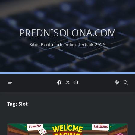
Skip
to
content
PREDNISOLONA.COM
Situs Berita Judi Online Terbaik 2025
Tag:
Slot