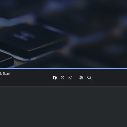
k Ikan