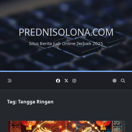
Skip
to
content
PREDNISOLONA.COM
Situs Berita Judi Online Terbaik 2025
Tag:
Tangga Ringan