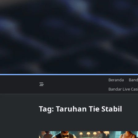
Skip
to
content
Beranda
Band
Bandar Live Cas
Tag:
Taruhan Tie Stabil