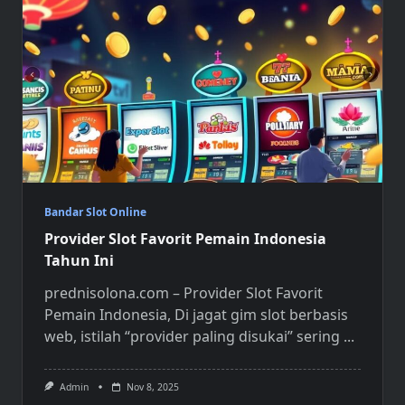
Bandar Slot Online
Provider Slot Favorit Pemain Indonesia
Tahun Ini
prednisolona.com – Provider Slot Favorit
Pemain Indonesia, Di jagat gim slot berbasis
web, istilah “provider paling disukai” sering
...
Admin
Nov 8, 2025