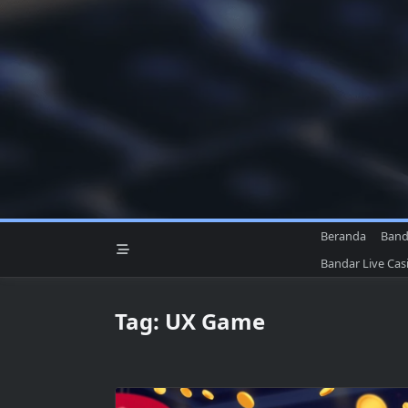
Skip
to
content
Beranda
Band
Bandar Live Cas
Tag:
UX Game