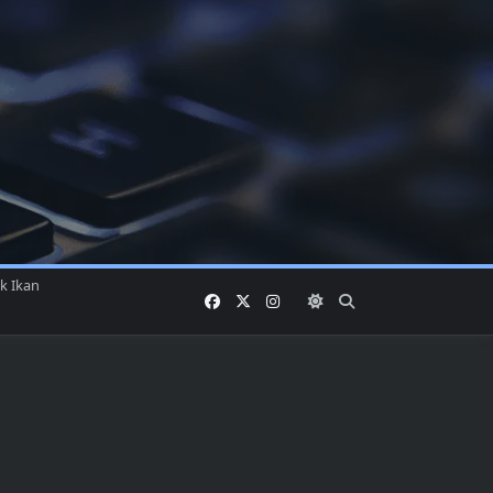
k Ikan