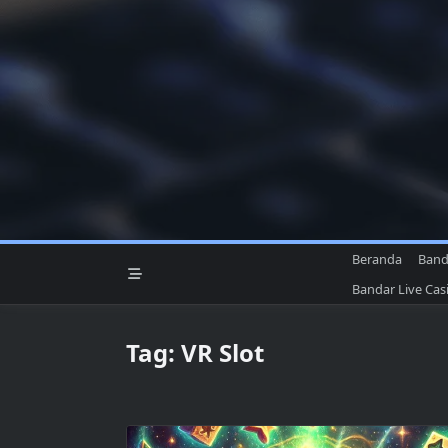
Skip
to
content
Beranda
Band
Bandar Live Cas
Tag:
VR Slot