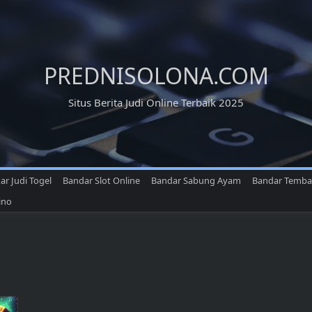
PREDNISOLONA.COM
Situs Berita Judi Online Terbaik 2025
ar Judi Togel
Bandar Slot Online
Bandar Sabung Ayam
Bandar Temba
ino